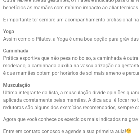
Outra febre entre as gestantes, o Pilates é indicado para o a
benefícios às mamães com mínimo impacto ao aliar técnicas 
É importante ter sempre um acompanhamento profissional na 
Yoga
Assim como o Pilates, a Yoga é uma boa opção para grávidas 
Caminhada
Prática esportiva que não pesa no bolso, a caminhada é out
moderado, a caminhada auxilia na vascularização da gestant
é que mamães optem por horários de sol mais ameno e percur
Musculação
Última integrante da lista, a musculação divide opiniões quan
aplicada corretamente pelas mamães. A dica aqui é focar no tr
redutoras são alguns dos exercícios recomendados, sempre 
Agora que você conhece os exercícios mais indicados na grav
Entre em contato conosco e agende a sua primeira aula!