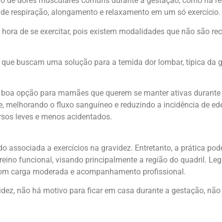
lívio de dores musculares comuns durante a gestação, como na re
de respiração, alongamento e relaxamento em um só exercício.
hora de se exercitar, pois existem modalidades que não são r
que buscam uma solução para a temida dor lombar, típica da g
ra boa opção para mamães que querem se manter ativas durante
e, melhorando o fluxo sanguíneo e reduzindo a incidência de 
sos leves e menos acidentados.
do associada a exercícios na gravidez. Entretanto, a prática po
eino funcional, visando principalmente a região do quadril. Leg
com carga moderada e acompanhamento profissional.
idez, não há motivo para ficar em casa durante a gestação, n