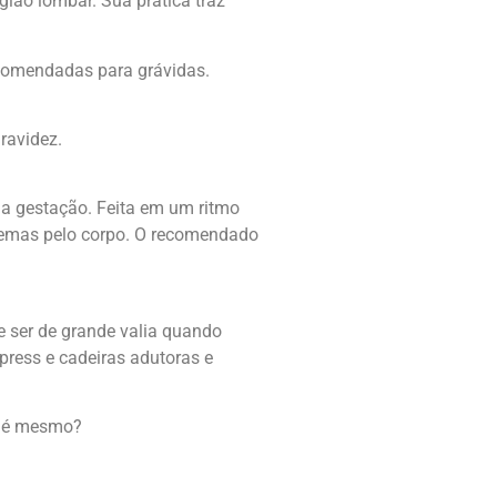
gião lombar. Sua prática traz
ecomendadas para grávidas.
ravidez.
 a gestação. Feita em um ritmo
edemas pelo corpo. O recomendado
de ser de grande valia quando
press e cadeiras adutoras e
ão é mesmo?