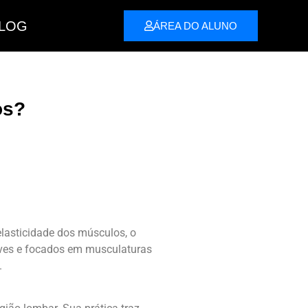
LOG
ÁREA DO ALUNO
os?
elasticidade dos músculos, o
leves e focados em musculaturas
.