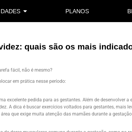
IDADES
PLANOS
B
videz: quais são os mais indicad
arefa fácil, não é mesmo?
olocar em prática nesse período:
uma excelente pedida para as gestantes. Além de desenvolver a 
ez. A dica é buscar exercícios voltados para gestantes, mais 
uma área que exige muita atenção das mamães durante a gestação