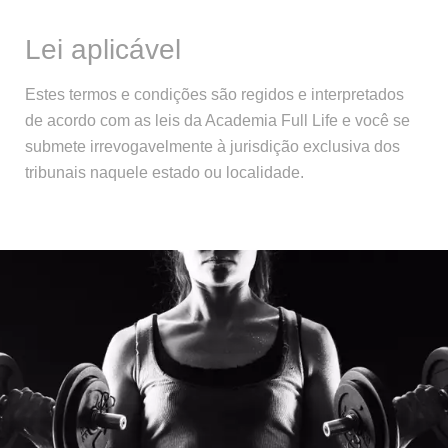
Lei aplicável
Estes termos e condições são regidos e interpretados
de acordo com as leis da Academia Full Life e você se
submete irrevogavelmente à jurisdição exclusiva dos
tribunais naquele estado ou localidade.