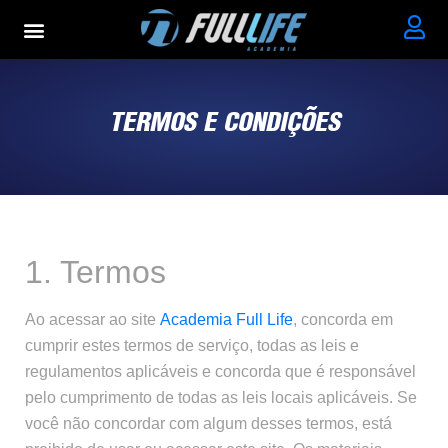
TERMOS E CONDIÇÕES
1. Termos
Ao acessar ao site
Academia Full Life
, concorda em
cumprir estes termos de serviço, todas as leis e
regulamentos aplicáveis e concorda que é responsável
pelo cumprimento de todas as leis locais aplicáveis. Se
você não concordar com algum desses termos, está