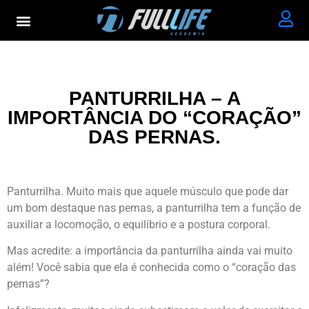
PANTURRILHA – A
IMPORTÂNCIA DO “CORAÇÃO”
DAS PERNAS.
Panturrilha. Muito mais que aquele músculo que pode dar
um bom destaque nas pernas, a panturrilha tem a função de
auxiliar a locomoção, o equilíbrio e a postura corporal.
Mas acredite: a importância da panturrilha ainda vai muito
além! Você sabia que ela é conhecida como o “coração das
pernas”?