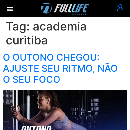
Tag:
academia
curitiba
O OUTONO CHEGOU:
AJUSTE SEU RITMO, NÃO
O SEU FOCO