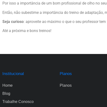
Por isso a importância de um bom profissional de olho no seu 
Então, não subestime a importância do treino de adaptação, m
Seja curioso
: aproveite ao máximo o que o seu professor tem a
Até a próxima e bons treinos!
Institucional
Planos
Home
Planos
Blog
Trabalhe Conosco